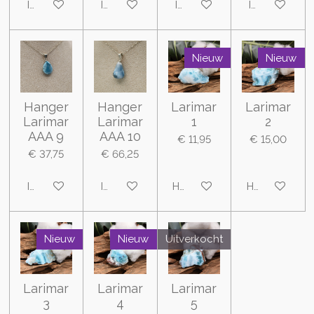
In winkelwagen
In winkelwagen
In winkelwagen
In winkelwa
Nieuw
Nieuw
Hanger
Hanger
Larimar
Larimar
Larimar
Larimar
1
2
AAA 9
AAA 10
€ 11,95
€ 15,00
€ 37,75
€ 66,25
In winkelwagen
In winkelwagen
Houd mij op de hoogte
Houd mij op 
Nieuw
Nieuw
Uitverkocht
Larimar
Larimar
Larimar
3
4
5