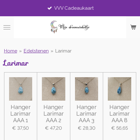
Ga
VVV Cadeaukaart
direct
naar
de
hoofdinhoud
Home
»
Edelstenen
»
Larimar
Larimar
Hanger
Hanger
Hanger
Hanger
Larimar
Larimar
Larimar
Larimar
AAA 1
AAA 2
AAA 3
AAA 8
€ 37,50
€ 47,20
€ 28,30
€ 56,65