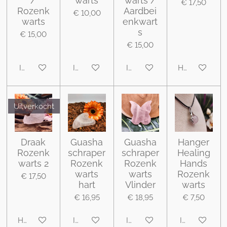
/
warts
warts /
€ 17,50
Rozenk
Aardbei
€ 10,00
warts
enkwart
s
€ 15,00
€ 15,00
In winkelwagen
In winkelwagen
In winkelwagen
Houd mij op 
Uitverkocht
Draak
Guasha
Guasha
Hanger
Rozenk
schraper
schraper
Healing
warts 2
Rozenk
Rozenk
Hands
warts
warts
Rozenk
€ 17,50
hart
Vlinder
warts
€ 16,95
€ 18,95
€ 7,50
Houd mij op de hoogte
In winkelwagen
In winkelwagen
In winkelwa