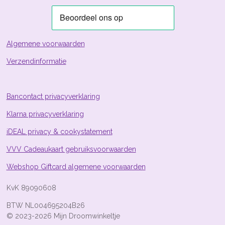
n
n
n
n
.
8
8
0
5
Algemene voorwaarden
9
Verzendinformatie
7
0
1
4
Bancontact privacyverklaring
9
Klarna privacyverklaring
2
5
iDEAL privacy & cookystatement
4
s
VVV Cadeaukaart gebruiksvoorwaarden
t
Webshop Giftcard algemene voorwaarden
e
r
KvK 89090608
r
e
BTW NL004695204B26
n
© 2023-2026 Mijn Droomwinkeltje