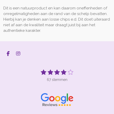
Dit is een natuurproduct en kan daarom oneffenheden of
onregelmatigheden aan de rand van de schelp bevatten.
Hierbij kan je denken aan losse chips e.d. Dit doet uiteraard
niet af aan de kwaliteit maar draagt juist bij aan het
authentieke karakter.
F
I
a
n
c
s
e
t
1
2
3
4
5
S
R
b
a
t
s
s
s
s
s
a
o
g
e
67 stemmen
t
t
t
t
t
t
o
r
m
k
a
m
i
e
e
e
e
e
e
m
n
r
r
r
r
r
n
g
r
r
r
r
:
e
e
e
e
3