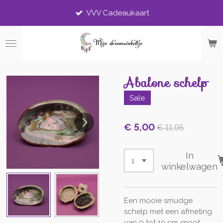
Ga
VVV Cadeaukaart
direct
naar
de
hoofdinhoud
Abalone schelp
Sale
€ 5,00
€ 11,95
In
winkelwagen
Een mooie smudge
schelp met een afmeting
van 9 tot 10 cm groot.