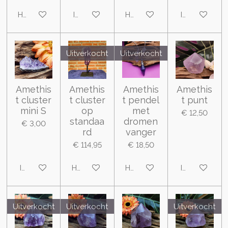
Houd mij op de hoogte
In winkelwagen
Houd mij op de hoogte
In winkelwa
Uitverkocht
Uitverkocht
Amethis
Amethis
Amethis
Amethis
t cluster
t cluster
t pendel
t punt
mini S
op
met
€ 12,50
standaa
dromen
€ 3,00
rd
vanger
€ 114,95
€ 18,50
In winkelwagen
Houd mij op de hoogte
Houd mij op de hoogte
In winkelwa
Uitverkocht
Uitverkocht
Uitverkocht