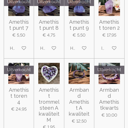
Uitverkocht
Uitverkocht
Uitverkocht
Amethis
Amethis
Amethis
Amethis
t punt 7
t punt 8
t punt 9
t toren 2
€ 5,50
€ 4,75
€ 5,50
€ 17,95
Houd mij op de hoogte
Houd mij op de hoogte
Houd mij op de hoogte
In winkelwa
Uitverkocht
Uitverkocht
Amethis
Amethis
Armban
Armban
t toren
t
d
d
4
trommel
Amethis
Amethis
steen A
t A
tkwarts
€ 24,95
kwaliteit
kwaliteit
€ 10,00
M
€ 12,50
€ 1,95