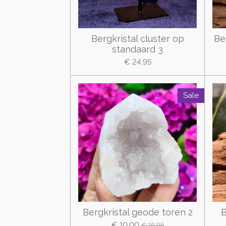
Bergkristal cluster op
Be
standaard 3
€ 24,95
Sale
Bergkristal geode toren 2
B
€ 10,00
€ 16,95