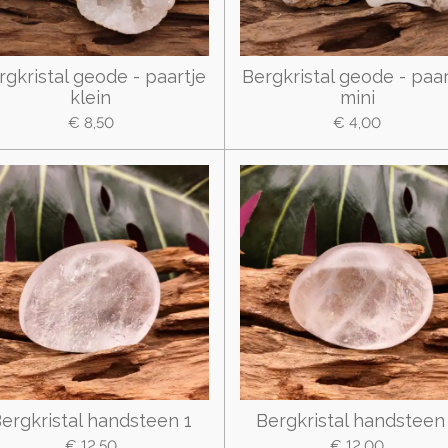
rgkristal geode - paartje
Bergkristal geode - paar
klein
mini
€ 8,50
€ 4,00
ergkristal handsteen 1
Bergkristal handsteen
€ 12,50
€ 12,00