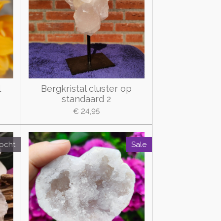
l
Bergkristal cluster op
standaard 2
€ 24,95
kocht
Sale