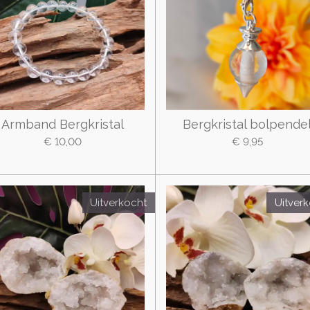
Armband Bergkristal
Bergkristal bolpende
€ 10,00
€ 9,95
Uitverkocht
Uitver