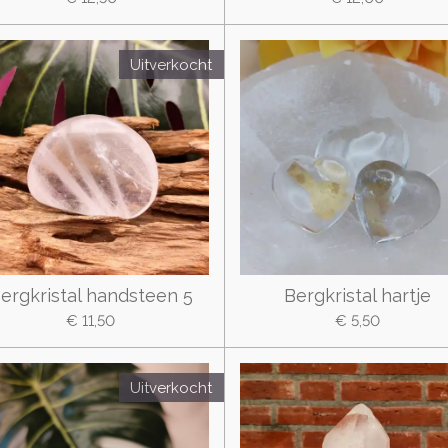
Uitverkocht
ergkristal handsteen 5
Bergkristal hartje
€ 11,50
€ 5,50
Uitverkocht