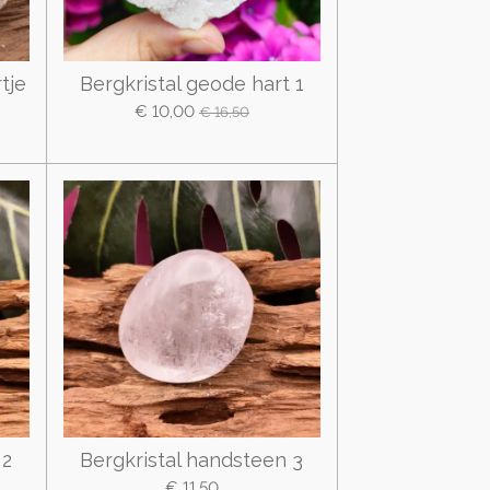
tje
Bergkristal geode hart 1
€ 10,00
€ 16,50
 2
Bergkristal handsteen 3
€ 11,50