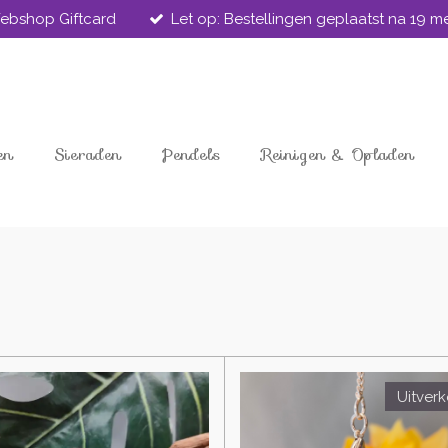
ebshop Giftcard
Let op: Bestellingen geplaatst na 19 
en
Sieraden
Pendels
Reinigen & Opladen
Uitver