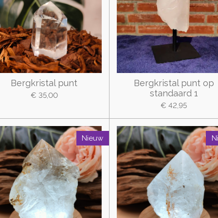
Bergkristal punt
Bergkristal punt op
standaard 1
€ 35,00
€ 42,95
Nieuw
N