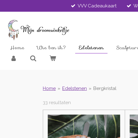
VVV Cadeaukaart
W
Ga
direct
naar
de
hoofdinhoud
Home
Wie ben ik?
Edelstenen
Sculptur
Home
»
Edelstenen
»
Bergkristal
33 resultaten