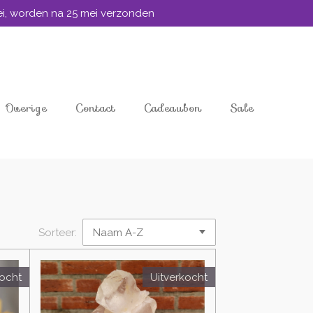
mei, worden na 25 mei verzonden
Overige
Contact
Cadeaubon
Sale
Sorteer:
kocht
Uitverkocht